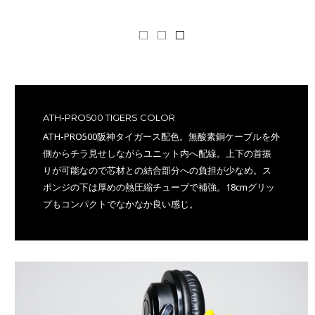
ATH-PRO500 TIGERS COLOR
ATH-PRO500阪神タイガース配色。無酸素銅ケーブルを外
側からチラ見せしながらユニット内へ配線。上下の首振
りが可能なので芯材との結合部分への負担が少なめ。ス
ポンジの下は厚めの熱圧縮チューブで補強。18cmグリッ
プもコンパクトでなかなか良い感じ。